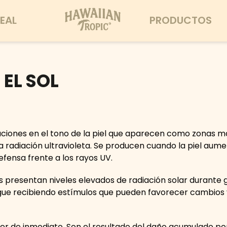
EAL
PRODUCTOS
EL SOL
aciones en el tono de la piel que aparecen como zonas m
a radiación ultravioleta. Se producen cuando la piel aume
ensa frente a los rayos UV.
 presentan niveles elevados de radiación solar durante g
sigue recibiendo estímulos que pueden favorecer cambios v
r de inmediato. Son el resultado del daño acumulado por