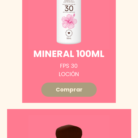
MINERAL 100ML
FPS 30
LOCIÓN
Comprar